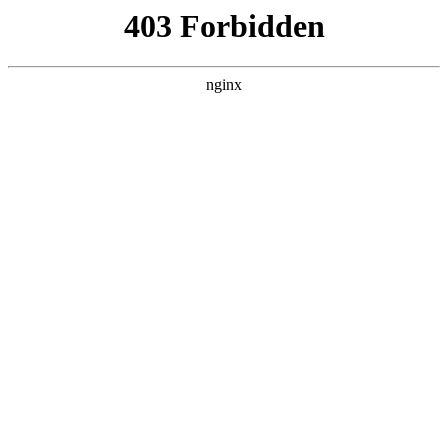
西安龙腾保安服务公司
热门搜索
首页
> 薪资
保安工资实习期一月八千？一非法保安
服务中介被端 6人落网:保安服务
案例展示
# 安置点
# 薪资
# 警方
# 非法
# 保安安置点
# 保
安
# 保安服务
近日，警方破获了一起，一条以“非法中介招人、屯工、派
遣用工”的“保安服务非法产业链”被连根拔起保安服务。警
方在京捣毁非法中介窝点1处、人员安置点4处，打击处理
主要嫌疑人6名。6月下旬，市局治安管