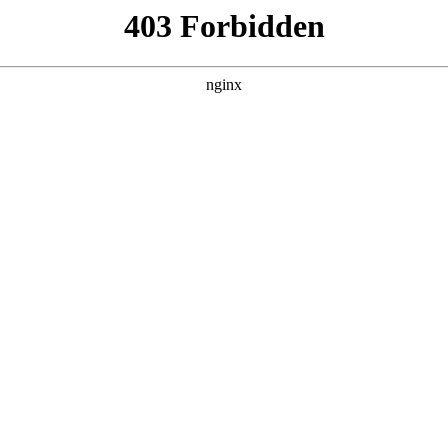
范化升级:保安服务
保安服务
行招用保安员依法备案，近日，江西省南丰县局根据省厅、市局
务中标公告采购包1:安保服务