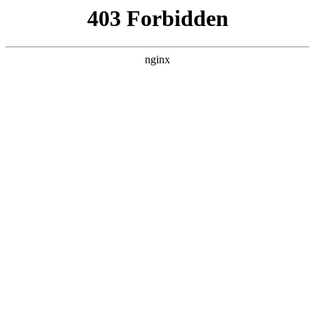
西安龙腾保安服务公司
热门搜索
首页
>
联系我们
> 正文
泰州市住房公积金管理中心物业
安保服务中标公告采购包1:安保
服务
投稿作者：小丽
2026-08-08 21:44:21
5
一、项目编号：JSZC-321200-JZCG-G2025-0074二、项目名称：
泰州市住房公积金管理中心物业安保服务三、中标（成交）信息
序号 供应商名称 社会信用代码 供应商地址 评审总得分 中标/成
交金额