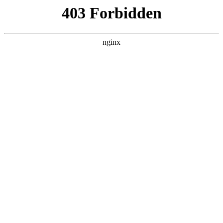
西安龙腾保安服务公司
热门搜索
首页
> 东营市
东营市人民医院物业（安保）服务中标
公告:安保服务
行业动态
# 东营市
# 中标
# 分值
# 山东
# 采购东营市
# 采
购
# 安保服务
东营市人民医院安保服务项目中标公告一、采购人名称：
东营市人民医院地址：东营市南一路317号联系方式：
0546-8901818二、集中采购机构名称：东营市采购中心地
址：东营市东三
2025-10-27