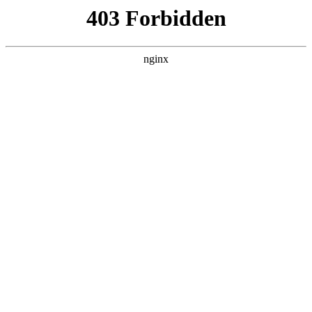
西安龙腾保安服务公司
热门搜索
首页
> 投标人吉林省
长春理工大学保安服务（2次）:保安服
务
新闻资讯
# 吉林省
# 公共
# 招标
# 文件
# 投标人吉林省
#
投标人
# 保安服务
招标公告项目概况长春理工大学保安服务（2次）招标项目
的潜在投标人应在吉林省公共资源交易一体化平台获取招
标文件，并于2025年10月21日09点00分前递交投标文件保
安服务。一、项目基本情况项目
2025-10-27