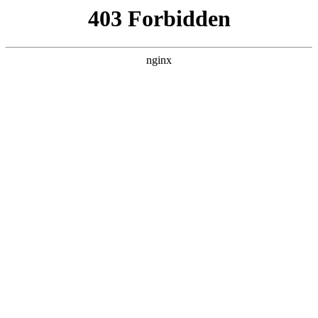
西安龙腾保安服务公司
热门搜索
首页
> 中国农业银行中国农业银行
农业银行招标结果：中国农业银行股份
有限公司云浮分行保安服务外包采购项
目评标结果公示:保安服务
新闻资讯
# 中国农业银行中国农业银行
# 保安服务
证券之星消息保安服务，根据天眼查APP-财产线索数据整
理，中国农业银行股份有限公司云浮分行8月13日发布《中
国农业银行股份有限公司云浮分行保安服务外包采购项目
评标结果公示》，详情如下：标题：中国农业