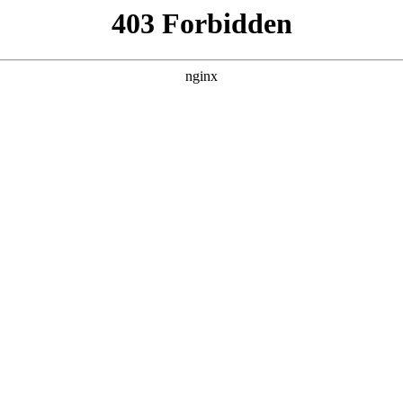
务项目中标公告:安保服务
# 服务项目
# 安保服务
称：青岛市市立医院安保服务项目二、项目编号：SDGP3702000
行业动态
|
搜索聚合