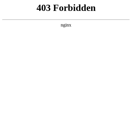
西安龙腾保安服务公司
热门搜索
首页
>
联系我们
> 正文
原平市第一人民医院安保管理服
务更正公告:安保服务
投稿作者：小丽
2026-08-08 03:30:53
5
一、项目基本情况
原公告的采购项目编号：
1409812025CCS00046
原公告的采购项目名称：原平市第一人民医院安保管理服务
首次公告日期：2025年08月25日