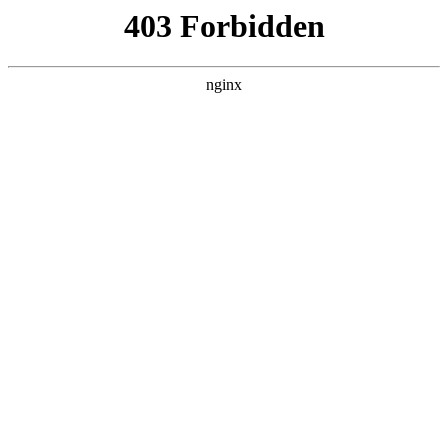
西安龙腾保安服务公司
热门搜索
首页
> 提前终止保安服务的函
城墙带状公园安保服务终止公告:安保
服务
产品展示
# 项目
# 采购项目
# 采购
# 安保服务
一、项目基本情况采购项目编号：1402992025CCS00291采
购项目名称：城墙带状公园安保服务二、项目终止的原因
山西誉晨项目管理有限公司受大同市城市公园服务中心委
托，对城墙带状公园安保服
2025-10-27